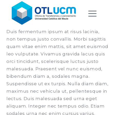
Oficina de Transferencia &
Saltar
Licenciamiento |
al
Universidad Catolica del
contenido
ME
Maule
Duis fermentum ipsum at risus lacinia,
non tempus justo convallis. Morbi sagittis
EXPAND
quam vitae enim mattis, sit amet euismod
DROPDO
leo vulputate. Vivamus gravida lacus quis
orci tincidunt, scelerisque luctus justo
malesuada. Praesent vel nunc euismod,
EXPAND
bibendum diam a, sodales magna.
DROPDO
Suspendisse ut ex turpis. Nulla diam diam,
maximus nec vehicula ut, pellentesque in
lectus. Duis malesuada sed urna eget
aliquam. Integer nec tempus odio. Etiam
sodales urna nec enim cursus varius.