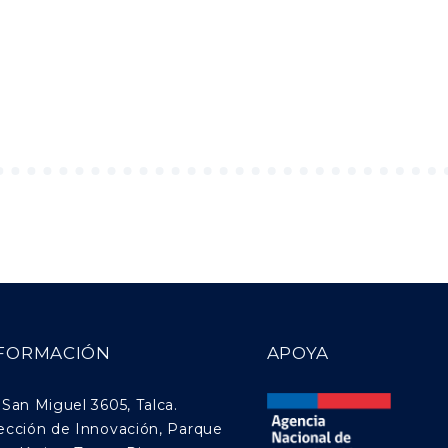
FORMACIÓN
APOYA
 San Miguel 3605, Talca.
ección de Innovación, Parque