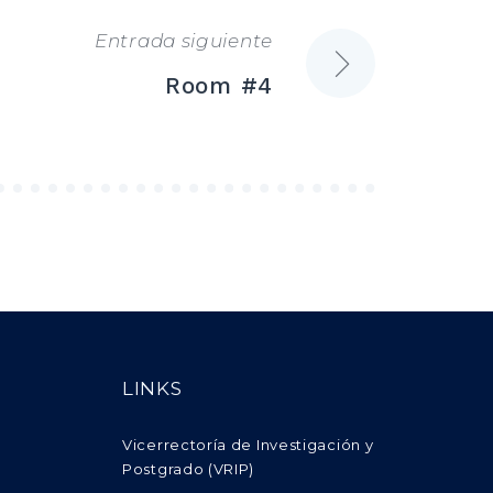
Entrada siguiente
Room #4
LINKS
Vicerrectoría de Investigación y
Postgrado (VRIP)