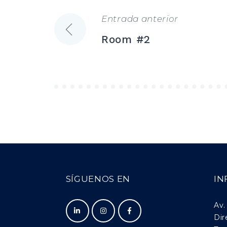
Entrada anterior
Navegación
Room #2
de
entradas
SÍGUENOS EN
IN
Av.
Dir