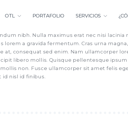
Licenciamiento | Universidad Ca
OTL
PORTAFOLIO
SERVICIOS
¿CÓ
ndum nibh. Nulla maximus erat nec nisi lacinia
 lorem a gravida fermentum. Cras urna magna,
e at, consequat sed enim. Nam ullamcorper lor
scipit libero mollis. Quisque pellentesque ipsum 
ollis non. Fusce ullamcorper sit amet felis eget
id nisl id finibus.