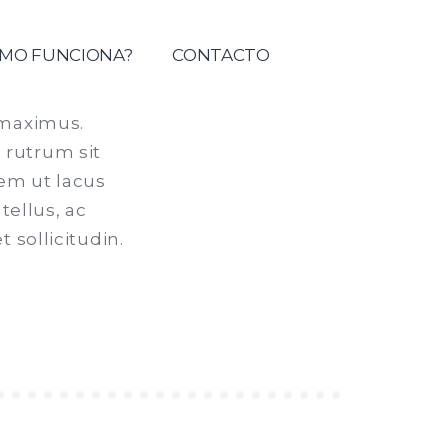
tolica del Maule
MO FUNCIONA?
CONTACTO
 maximus.
 rutrum sit
em ut lacus
tellus, ac
 sollicitudin.