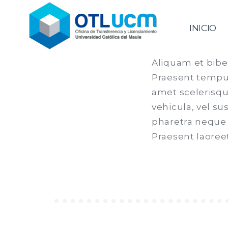
Saltar
al
Oficina de Transferencia & 
INICIO
contenido
Aliquam et bibe
Praesent tempus
amet scelerisqu
vehicula, vel su
pharetra neque m
Praesent laoreet 