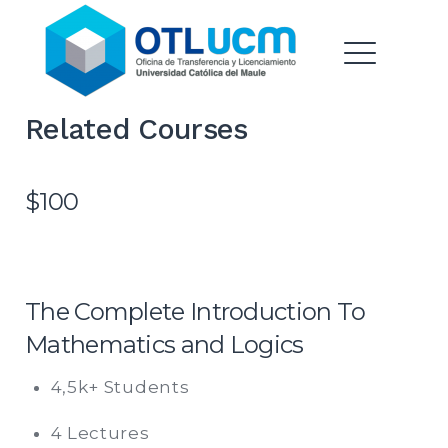
Oficina de Transferencia &
Saltar
Licenciamiento |
al
Universidad Catolica del
contenido
ME
Maule
Related Courses
EXPAND
DROPDO
$100
EXPAND
The Complete Introduction To
DROPDO
Mathematics and Logics
4,5k+ Students
4 Lectures