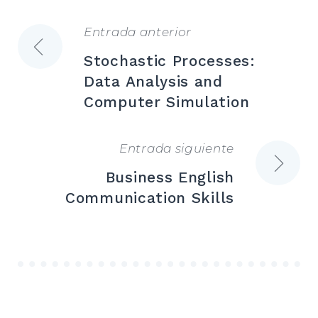
Entrada anterior
Navegación
Stochastic Processes:
de
Data Analysis and
Computer Simulation
entradas
Entrada siguiente
Business English
Communication Skills